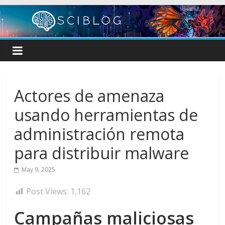
Skip
to
content
Actores de amenaza
usando herramientas de
administración remota
para distribuir malware
May 9, 2025
Post Views:
1,162
Campañas maliciosas