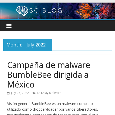
Skip
to
content
Month:
July 2022
Campaña de malware
BumbleBee dirigida a
México
,
July 27, 2022
LATAM
Malware
Visión general BumbleBee es un malware complejo
utilizado como dropper/loader por varios ciberactores,
principalmente operadores de ransomware, con el que