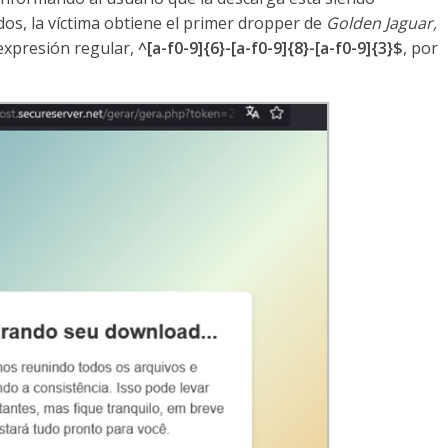
os, la víctima obtiene el primer dropper de
Golden Jaguar,
expresión regular,
^[a-f0-9]{6}-[a-f0-9]{8}-[a-f0-9]{3}$
, por