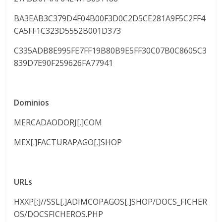
BA3EAB3C379D4F04B00F3D0C2D5CE281A9F5C2FF4
CA5FF1C323D5552B001D373
C335ADB8E995FE7FF19B80B9E5FF30C07B0C8605C3
839D7E90F259626FA77941
Dominios
MERCADAODORJ[.]COM
MEX[.]FACTURAPAGO[.]SHOP
URLs
HXXP[:]//SSL[.]ADIMCOPAGOS[.]SHOP/DOCS_FICHER
OS/DOCSFICHEROS.PHP