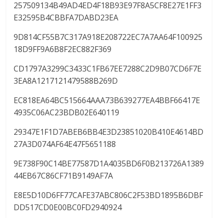
257509134B49AD4ED4F18B93E97F8A5CF8E27E1FF3
E32595B4CBBFA7DABD23EA
9D814CF55B7C317A918E208722EC7A7AA64F100925
18D9FF9A6B8F2EC882F369
CD1797A3299C3433C1FB67EE7288C2D9B07CD6F7E
3EA8A1217121479588B269D
EC818EA64BC515664AAA73B639277EA4BBF66417E
4935C06AC23BDB02E640119
29347E1F1D7ABEB6BB4E3D23851020B410E4614BD
27A3D074AF64E47F5651188
9E738F90C14BE77587D1A4035BD6F0B213726A1389
44EB67C86CF71B9149AF7A
E8E5D10D6FF77CAFE37ABC806C2F53BD1895B6DBF
DD517CD0E00BC0FD2940924