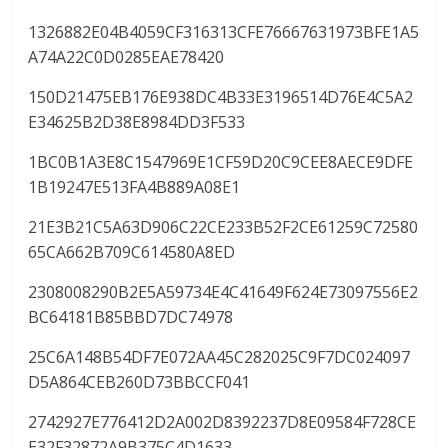
1326882E04B4059CF316313CFE76667631973BFE1A5
A74A22C0D0285EAE78420
150D21475EB176E938DC4B33E3196514D76E4C5A2
E34625B2D38E8984DD3F533
1BC0B1A3E8C1547969E1CF59D20C9CEE8AECE9DFE
1B19247E513FA4B889A08E1
21E3B21C5A63D906C22CE233B52F2CE61259C72580
65CA662B709C614580A8ED
2308008290B2E5A59734E4C41649F624E73097556E2
BC64181B85BBD7DC74978
25C6A148B54DF7E072AA45C282025C9F7DC024097
D5A864CEB260D73BBCCF041
2742927E776412D2A002D8392237D8E09584F728CE
E32F32872A9B375C4D1633