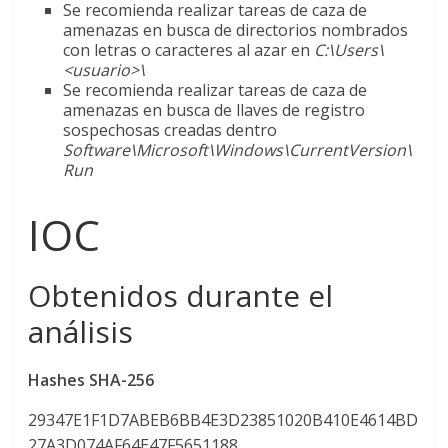
Se recomienda realizar tareas de caza de
amenazas en busca de directorios nombrados
con letras o caracteres al azar en
C:\Users\
<usuario>\
Se recomienda realizar tareas de caza de
amenazas en busca de llaves de registro
sospechosas creadas dentro
Software\Microsoft\Windows\CurrentVersion\
Run
IOC
Obtenidos durante el
análisis
Hashes SHA-256
29347E1F1D7ABEB6BB4E3D23851020B410E4614BD
27A3D074AF64E47F5651188