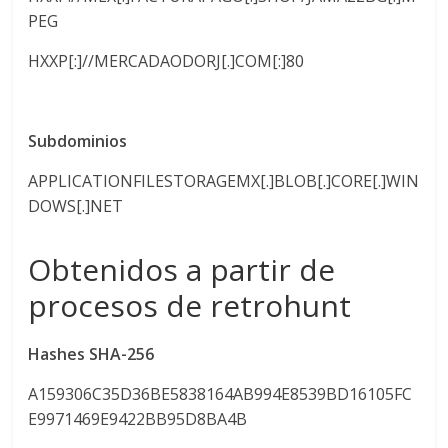
PEG
HXXP[:]//MERCADAODORJ[.]COM[:]80
Subdominios
APPLICATIONFILESTORAGEMX[.]BLOB[.]CORE[.]WIN
DOWS[.]NET
Obtenidos a partir de
procesos de retrohunt
Hashes SHA-256
A159306C35D36BE5838164AB994E8539BD16105FC
E9971469E9422BB95D8BA4B