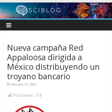
Skip
to
content
Nueva campaña Red
Appaloosa dirigida a
México distribuyendo un
troyano bancario
February 13, 2023
Post Views:
718