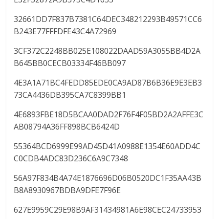
32661DD7F837B7381C64DEC348212293B49571CC6
B243E77FFFDFE43C4A72969
3CF372C2248BB025E108022DAAD59A3055BB4D2A
B645BB0CECB03334F46BB097
4E3A1A71BC4FEDD85EDE0CA9AD87B6B36E9E3EB3
73CA4436DB395CA7C8399BB1
4E6893FBE18D5BCAA0DAD2F76F4F05BD2A2AFFE3C
AB08794A36FF898BCB6424D
55364BCD6999E99AD45D41A0988E1354E60ADD4C
C0CDB4ADC83D236C6A9C7348
56A97F834B4A74E1876696D06B0520DC1F35AA43B
B8A8930967BDBA9DFE7F96E
627E9959C29E98B9AF31434981A6E98CEC24733953