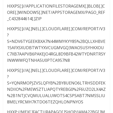
HXXPS[:]//APPLICATIONFILESTORAGEMX[.]BLOB[.]C
ORE[.]WINDOWS[.]NET/APPSTORAGEMX/PAGO_REF
_C432844614[.]ZIP
HXXPS[:]//A[.]NEL[.]CLOUDFLARE[.]COM/REPORT/V3
?
S=NDV6TYGEEKBXA7N44WMYKYY85%2BQLLXHBVE
15AFXSXUDBTWTYXVCUGMVGQ3WAO5USYHKXOU
C7XB7AAPVB6PAKEJO4RGL8D9BFB42WTYDNRTRSY
INWWWFQTNHA5U0PTCA957N8
HXXPS[:]//A[.]NEL[.]CLOUDFLARE[.]COM/REPORT/V3
?
S=YQNRMOPJZVSLQFYB%2BY8UENO6LTRHSDDFEK
NDIIO%2FMEWSZTLIAPQTYREBG0%2F6UZO2LX4AZ
%2B1NTJCVQMULUALUWOTS4CSPSABT7NMSSLIU
8MELYRCMH7KTDO6TEZQHLONPNYOS
HXXP://MEX[.]FACTURAPAGO[.]SHOP/JAMA22BG[.]M