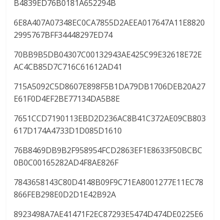
B4839ED76B0181A652294B
6E8A407A07348EC0CA7855D2AEEA017647A11E8820
2995767BFF34448297ED74
70BB9B5DB04307C00132943AE425C99E32618E72E
AC4CB85D7C716C61612AD41
715A5092C5D8607E898F5B1DA79DB1706DEB20A27
E61F0D4EF2BE77134DA5B8E
7651CCD7190113EBD2D236AC8B41C372AE09CB803
617D174A4733D1D085D1610
76B8469DB9B2F958954FCD2863EF1E8633F50BCBC
0B0C00165282AD4F8AE826F
7843658143C80D4148B09F9C71EA8001277E11EC78
866FEB298E0D2D1E42B92A
8923498A7AE41471F2EC87293E5474D474DE0225E6