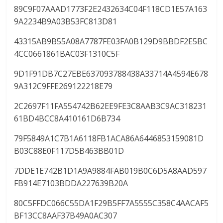
89C9F07AAAD1773F2E2432634C04F118CD1E57A163
9A2234B9A03B53FC813D81
43315AB9B55A08A7787FE03FA0B129D9BBDF2E5BC
4CC0661861BAC03F1310C5F
9D1F91DB7C27EBE637093788438A33714A4594E678
9A312C9FFE269122218E79
2C2697F11FA554742B62EE9FE3C8AAB3C9AC318231
61BD4BCC8A410161D6B734
79F5849A1C7B1A6118FB1ACA86A6446853159081D
B03C88E0F117D5B463BB01D
7DDE1E742B1D1A9A9884FAB019B0C6D5A8AAD597
FB914E7103BDDA227639B20A
80C5FFDC066C55DA1F29B5FF7A5555C358C4AACAF5
BF13CC8AAF37B49A0AC307