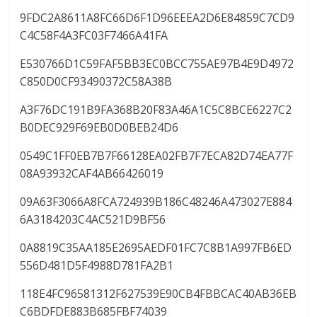
9FDC2A8611A8FC66D6F1D96EEEA2D6E84859C7CD9
C4C58F4A3FC03F7466A41FA
E530766D1C59FAF5BB3EC0BCC755AE97B4E9D4972
C850D0CF93490372C58A38B
A3F76DC191B9FA368B20F83A46A1C5C8BCE6227C2
B0DEC929F69EB0D0BEB24D6
0549C1FF0EB7B7F66128EA02FB7F7ECA82D74EA77F
08A93932CAF4AB66426019
09A63F3066A8FCA724939B186C48246A473027E884
6A3184203C4AC521D9BF56
0A8819C35AA185E2695AEDF01FC7C8B1A997FB6ED
556D481D5F4988D781FA2B1
118E4FC96581312F627539E90CB4FBBCAC40AB36EB
C6BDFDE883B685FBF74039