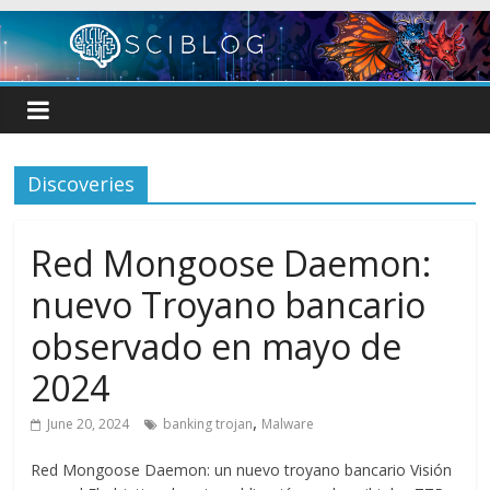
Skip
to
content
Discoveries
Red Mongoose Daemon:
nuevo Troyano bancario
observado en mayo de
2024
,
June 20, 2024
banking trojan
Malware
Red Mongoose Daemon: un nuevo troyano bancario Visión